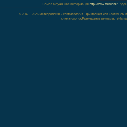
Самая актуальная информация
http://www.stilkuhni.ru
здес
© 2007—2026 Метеорология и климатология. При полном или частичном ис
климатология.Размещение рекламы: reklama@m