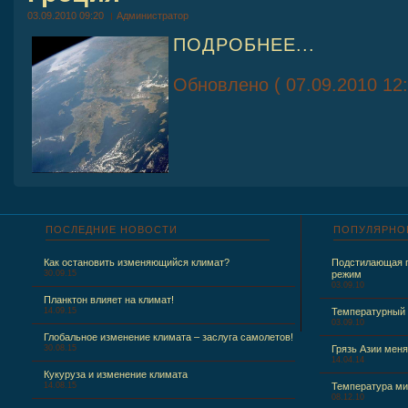
03.09.2010 09:20
Администратор
ПОДРОБНЕЕ...
Обновлено ( 07.09.2010 12:
ПОСЛЕДНИЕ
НОВОСТИ
ПОПУЛЯРНО
Как остановить изменяющийся климат?
Подстилающая п
30.09.15
режим
03.09.10
Планктон влияет на климат!
14.09.15
Температурный
03.09.10
Глобальное изменение климата – заслуга самолетов!
30.08.15
Грязь Азии меня
14.04.14
Кукуруза и изменение климата
14.08.15
Температура ми
08.12.10